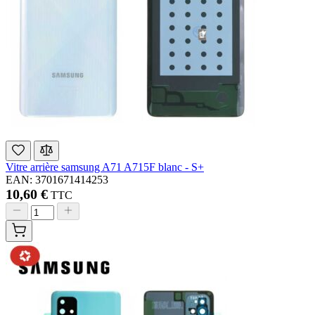
Vitre arrière samsung A71 A715F blanc - S+
EAN: 3701671414253
10,60 €
TTC