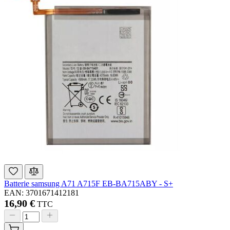
Batterie samsung A71 A715F EB-BA715ABY - S+
EAN: 3701671412181
16,90 €
TTC