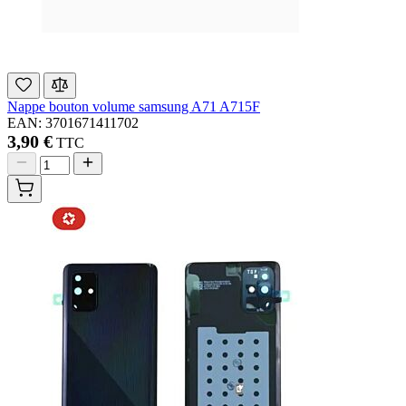
Nappe bouton volume samsung A71 A715F
EAN: 3701671411702
3,90 €
TTC