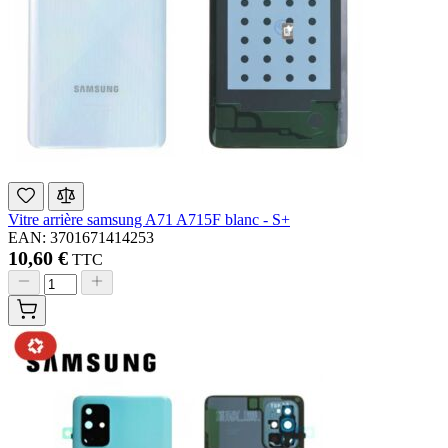
Vitre arrière samsung A71 A715F blanc - S+
EAN: 3701671414253
10,60 €
TTC