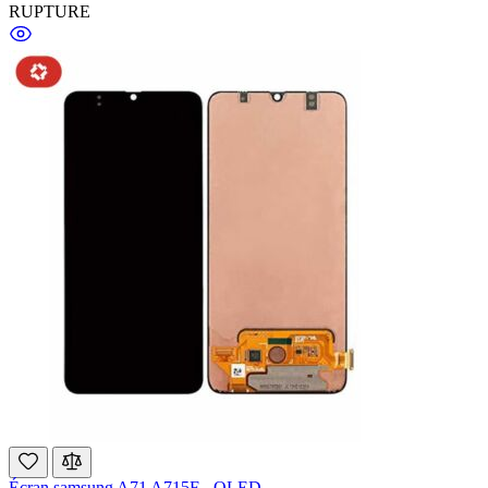
RUPTURE
Écran samsung A71 A715F - OLED