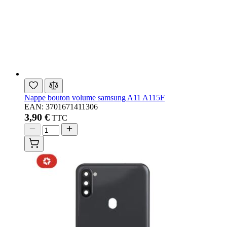
Nappe bouton volume samsung A11 A115F
EAN: 3701671411306
3,90 €
TTC