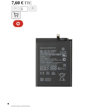
7,60 €
TTC