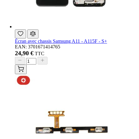
Écran avec chassis Samsung A11 - A115F - S+
EAN: 3701671414765
24,90 €
TTC