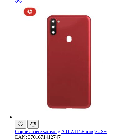
Coque arrière samsung A11 A115F rouge - S+
EAN: 3701671412747