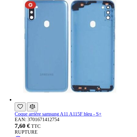
Coque arrière samsung A11 A115F bleu - S+
EAN: 3701671412754
7,60 €
TTC
RUPTURE