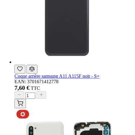
Coque arrière samsung A11 A115F noir - S+
EAN: 3701671412778
7,60 €
TTC