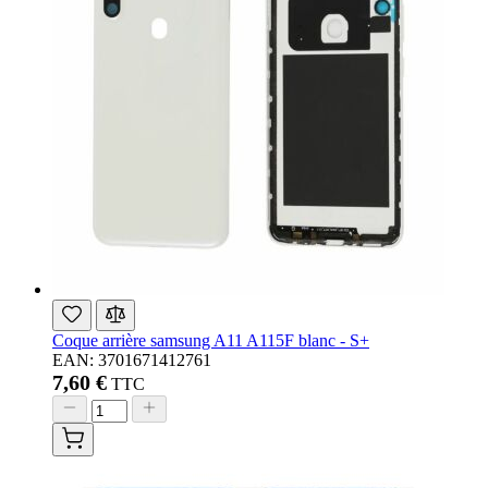
Coque arrière samsung A11 A115F blanc - S+
EAN: 3701671412761
7,60 €
TTC