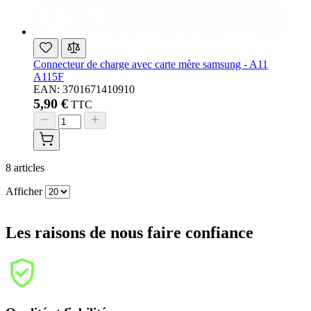
Connecteur de charge avec carte mère samsung - A11
A115F
EAN: 3701671410910
5,90 €
TTC
8
articles
Afficher
Les raisons de nous faire confiance