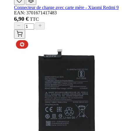
Connecteur de charge avec carte mère - Xiaomi Redmi 9
EAN: 3701671417483
6,90 €
TTC