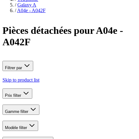
/
Galaxy A
/
A04e - A042F
Pièces détachées pour A04e -
A042F
Filtrer par
Skip to product list
Prix
filter
Gamme
filter
Modèle
filter