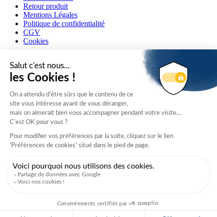
Retour produit
Mentions Légales
Politique de confidentialité
CGV
Cookies
Langue
Français
Newsletter
Adresse mail
Inscription
This form is protected by reCAPTCHA - the
Google Privacy Policy
and
Terms of Service
apply.
Monnaie
EUR - euro
© 2026 HOREPA — Tous droits réservés.