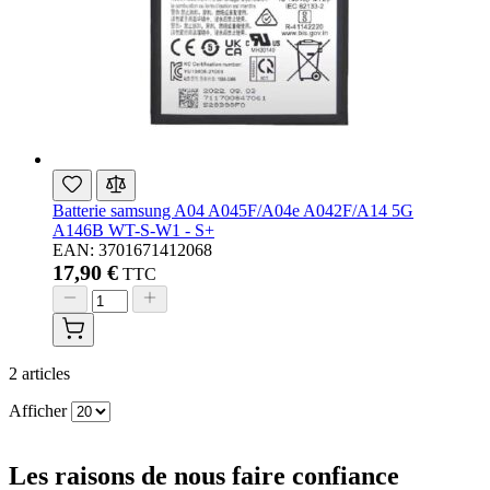
Batterie samsung A04 A045F/A04e A042F/A14 5G
A146B WT-S-W1 - S+
EAN: 3701671412068
17,90 €
TTC
2
articles
Afficher
Les raisons de nous faire confiance