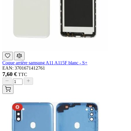
Coque arrière samsung A11 A115F blanc - S+
EAN: 3701671412761
7,60 €
TTC