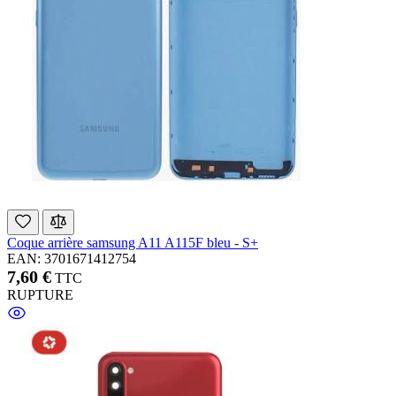
Coque arrière samsung A11 A115F bleu - S+
EAN: 3701671412754
7,60 €
TTC
RUPTURE