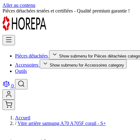
Aller au contenu
Retour facile sous 14 jours - Achetez en toute sérénité !
Pièces détachées
Show submenu for Pièces détachées catego
Accessoires
Show submenu for Accessoires category
Outils
0
Accueil
/
Vitre arrière samsung A70 A705F corail - S+