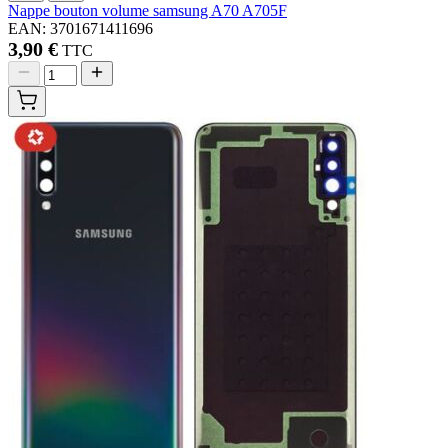
Nappe bouton volume samsung A70 A705F
EAN: 3701671411696
3,90 €
TTC