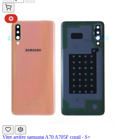
Vitre arrière samsung A70 A705F corail - S+