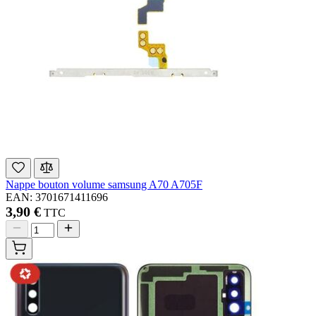
Nappe bouton volume samsung A70 A705F
EAN: 3701671411696
3,90 €
TTC