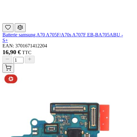
Batterie samsung A70 A705F/A70s A707F EB-BA705ABU -
S+
EAN: 3701671412204
16,90 €
TTC