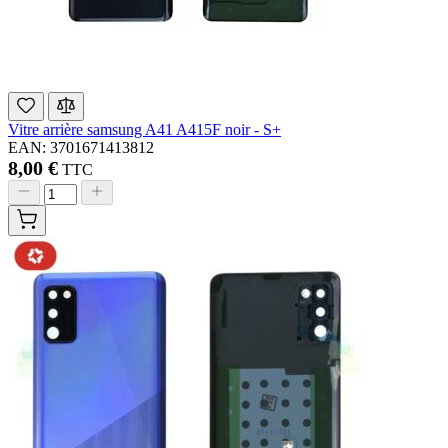
Vitre arrière samsung A41 A415F noir - S+
EAN: 3701671413812
8,00 €
TTC