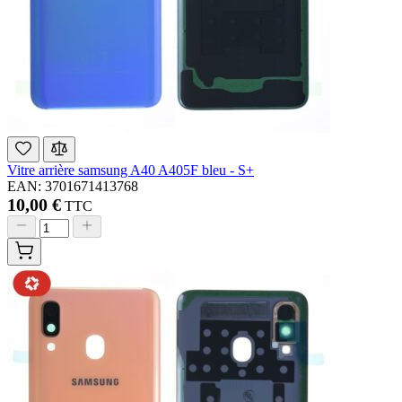
Vitre arrière samsung A40 A405F bleu - S+
EAN: 3701671413768
10,00 €
TTC