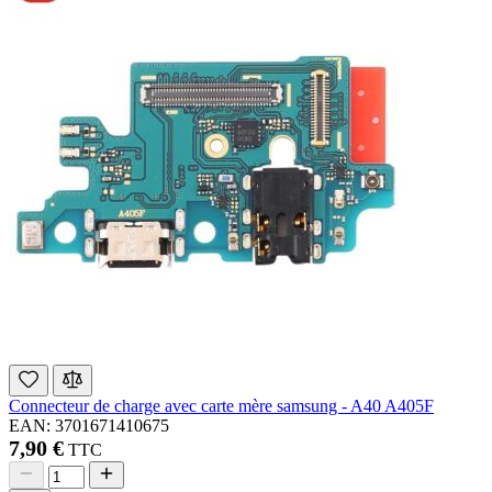
Connecteur de charge avec carte mère samsung - A40 A405F
EAN: 3701671410675
7,90 €
TTC