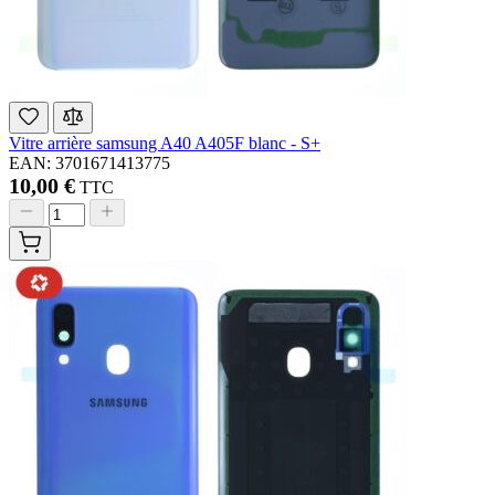
Vitre arrière samsung A40 A405F blanc - S+
EAN: 3701671413775
10,00 €
TTC