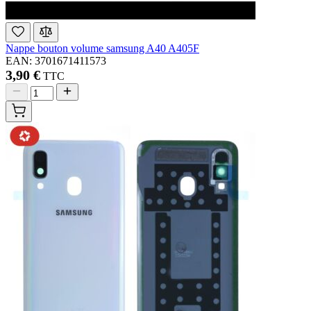
Nappe bouton volume samsung A40 A405F
EAN: 3701671411573
3,90 €
TTC