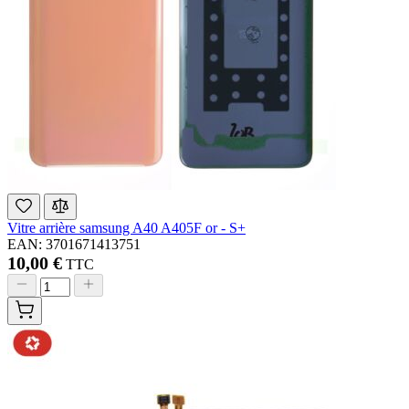
Vitre arrière samsung A40 A405F or - S+
EAN: 3701671413751
10,00 €
TTC