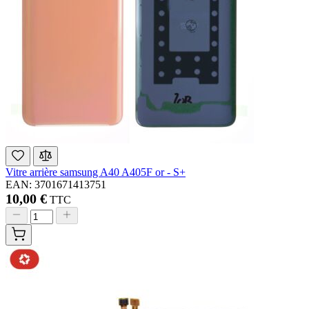
Vitre arrière samsung A40 A405F or - S+
EAN: 3701671413751
10,00 €
TTC