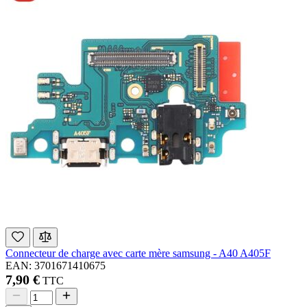
Connecteur de charge avec carte mère samsung - A40 A405F
EAN: 3701671410675
7,90 €
TTC