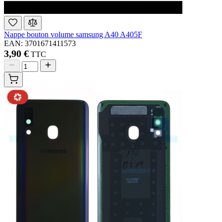
Nappe bouton volume samsung A40 A405F
EAN: 3701671411573
3,90 €
TTC