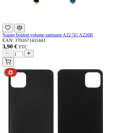
Nappe bouton volume samsung A22 5G A226B
EAN: 3701671411443
3,90 €
TTC