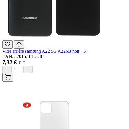
Vitre arrière samsung A22 5G A226B noir - S+
EAN: 3701671413287
7,32 €
TTC