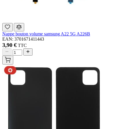
Nappe bouton volume samsung A22 5G A226B
EAN: 3701671411443
3,90 €
TTC