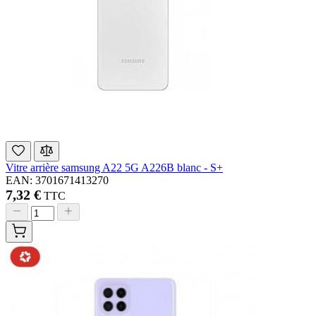
Vitre arrière samsung A22 5G A226B blanc - S+
EAN: 3701671413270
7,32 €
TTC