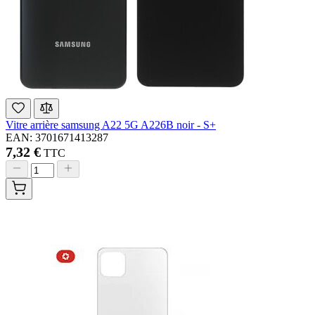
Vitre arrière samsung A22 5G A226B noir - S+
EAN: 3701671413287
7,32 €
TTC