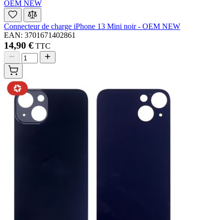
OEM NEW
Connecteur de charge iPhone 13 Mini noir - OEM NEW
EAN: 3701671402861
14,90 €
TTC