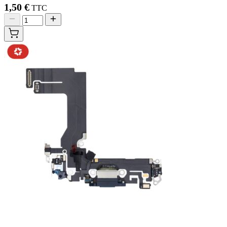
1,50 €
TTC