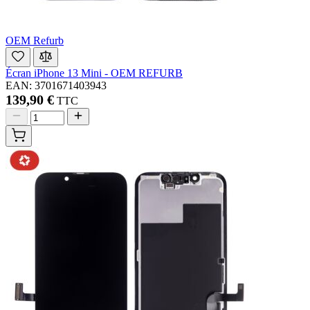
OEM Refurb
Écran iPhone 13 Mini - OEM REFURB
EAN: 3701671403943
139,90 €
TTC