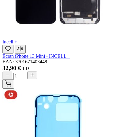
Incell +
Écran iPhone 13 Mini - INCELL +
EAN: 3701671403448
32,90 €
TTC