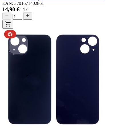
EAN: 3701671402861
14,90 €
TTC