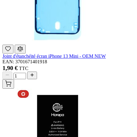
Joint d'étanchéité écran iPhone 13 Mini - OEM NEW
EAN: 3701671401918
1,90 €
TTC