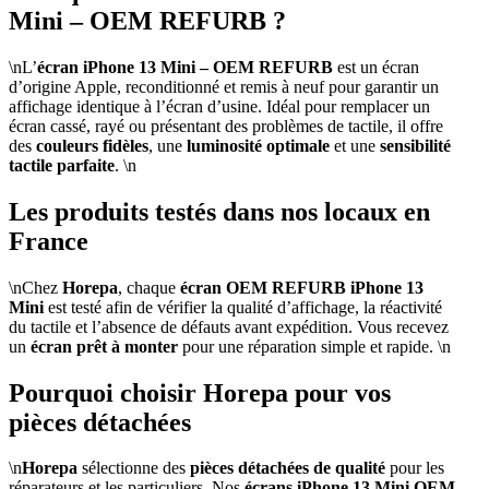
Mini – OEM REFURB ?
\nL’
écran iPhone 13 Mini – OEM REFURB
est un écran
d’origine Apple, reconditionné et remis à neuf pour garantir un
affichage identique à l’écran d’usine. Idéal pour remplacer un
écran cassé, rayé ou présentant des problèmes de tactile, il offre
des
couleurs fidèles
, une
luminosité optimale
et une
sensibilité
tactile parfaite
. \n
Les produits testés dans nos locaux en
France
\nChez
Horepa
, chaque
écran OEM REFURB iPhone 13
Mini
est testé afin de vérifier la qualité d’affichage, la réactivité
du tactile et l’absence de défauts avant expédition. Vous recevez
un
écran prêt à monter
pour une réparation simple et rapide. \n
Pourquoi choisir Horepa pour vos
pièces détachées
\n
Horepa
sélectionne des
pièces détachées de qualité
pour les
réparateurs et les particuliers. Nos
écrans iPhone 13 Mini OEM