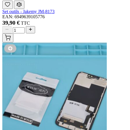
Set outils - Jakemy JM-8173
EAN: 6949639105776
39,90 €
TTC