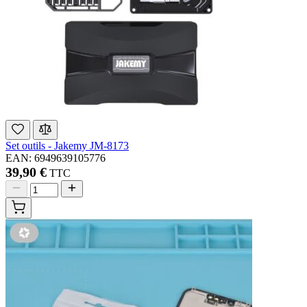
Set outils - Jakemy JM-8173
EAN: 6949639105776
39,90 €
TTC