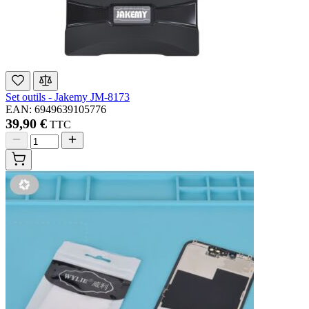
Set outils - Jakemy JM-8173
EAN: 6949639105776
39,90 €
TTC