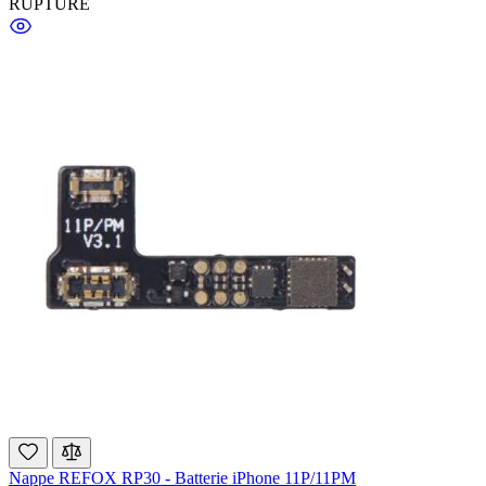
RUPTURE
Nappe REFOX RP30 - Batterie iPhone 11P/11PM