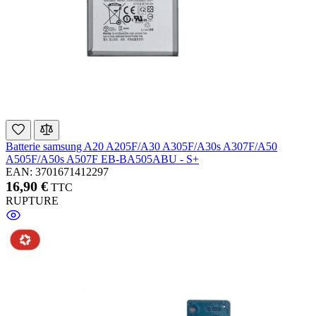
Batterie samsung A20 A205F/A30 A305F/A30s A307F/A50
A505F/A50s A507F EB-BA505ABU - S+
EAN: 3701671412297
16,90 €
TTC
RUPTURE