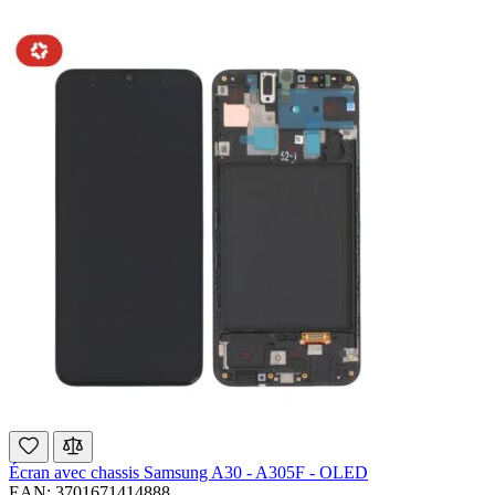
Écran avec chassis Samsung A30 - A305F - OLED
EAN: 3701671414888