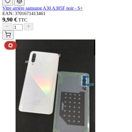
Vitre arrière samsung A30 A305F noir - S+
EAN: 3701671413461
9,90 €
TTC