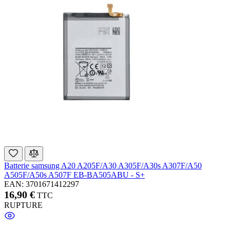
Batterie samsung A20 A205F/A30 A305F/A30s A307F/A50
A505F/A50s A507F EB-BA505ABU - S+
EAN: 3701671412297
16,90 €
TTC
RUPTURE