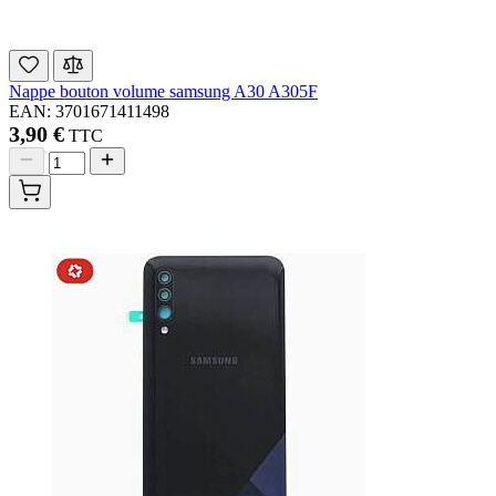
Nappe bouton volume samsung A30 A305F
EAN: 3701671411498
3,90 €
TTC