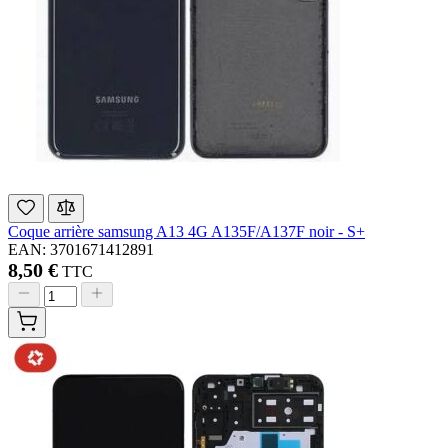
Coque arrière samsung A13 4G A135F/A137F noir - S+
EAN: 3701671412891
8,50 €
TTC