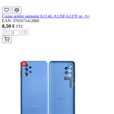
Coque arrière samsung A13 4G A135F/A137F or - S+
EAN: 3701671412860
8,50 €
TTC