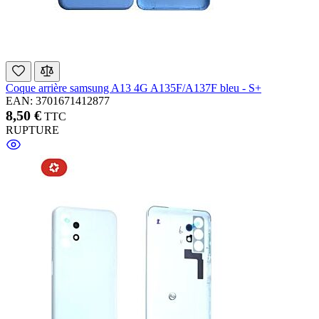
Coque arrière samsung A13 4G A135F/A137F bleu - S+
EAN: 3701671412877
8,50 €
TTC
RUPTURE