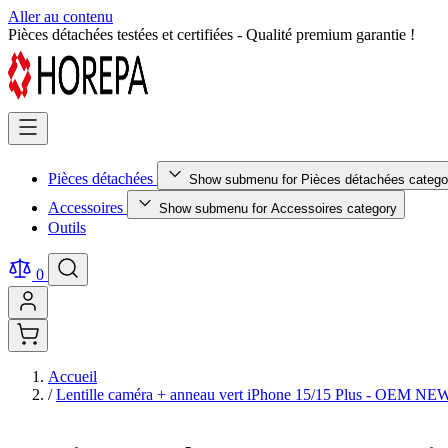
Aller au contenu
Retour facile sous 14 jours - Achetez en toute sérénité !
Pièces détachées
Show submenu for Pièces détachées catego
Accessoires
Show submenu for Accessoires category
Outils
0
Accueil
/
Lentille caméra + anneau vert iPhone 15/15 Plus - OEM NE