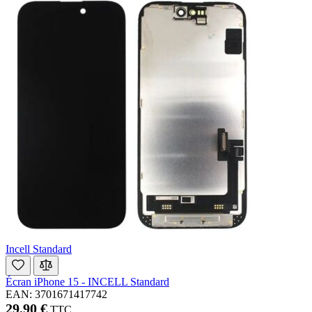
Incell Standard
Écran iPhone 15 - INCELL Standard
EAN: 3701671417742
29,90 €
TTC