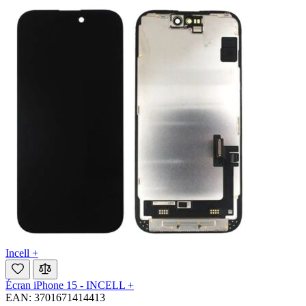
Incell +
Écran iPhone 15 - INCELL +
EAN: 3701671414413