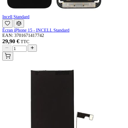
Incell Standard
Écran iPhone 15 - INCELL Standard
EAN: 3701671417742
29,90 €
TTC