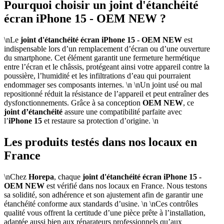
Pourquoi choisir un joint d'étanchéité
écran iPhone 15 - OEM NEW ?
\nLe
joint d'étanchéité écran iPhone 15 - OEM NEW
est
indispensable lors d’un remplacement d’écran ou d’une ouverture
du smartphone. Cet élément garantit une fermeture hermétique
entre l’écran et le châssis, protégeant ainsi votre appareil contre la
poussière, l’humidité et les infiltrations d’eau qui pourraient
endommager ses composants internes. \n \nUn joint usé ou mal
repositionné réduit la résistance de l’appareil et peut entraîner des
dysfonctionnements. Grâce à sa conception
OEM NEW
, ce
joint d’étanchéité
assure une compatibilité parfaite avec
l’
iPhone 15
et restaure sa protection d’origine. \n
Les produits testés dans nos locaux en
France
\nChez
Horepa
, chaque
joint d'étanchéité écran iPhone 15 -
OEM NEW
est vérifié dans nos locaux en France. Nous testons
sa solidité, son adhérence et son ajustement afin de garantir une
étanchéité conforme aux standards d’usine. \n \nCes contrôles
qualité vous offrent la certitude d’une pièce prête à l’installation,
adaptée aussi bien aux réparateurs professionnels qu’aux