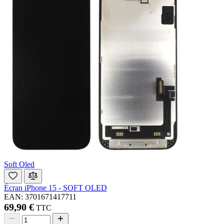
Soft Oled
Écran iPhone 15 - SOFT OLED
EAN: 3701671417711
69,90 €
TTC