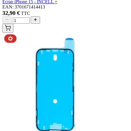
Écran iPhone 15 - INCELL +
EAN: 3701671414413
32,90 €
TTC