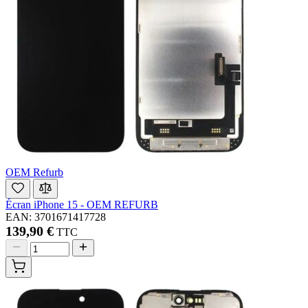
OEM Refurb
Écran iPhone 15 - OEM REFURB
EAN: 3701671417728
139,90 €
TTC