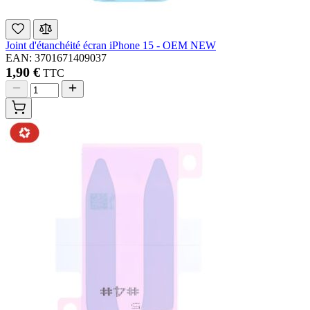
Joint d'étanchéité écran iPhone 15 - OEM NEW
EAN: 3701671409037
1,90 €
TTC