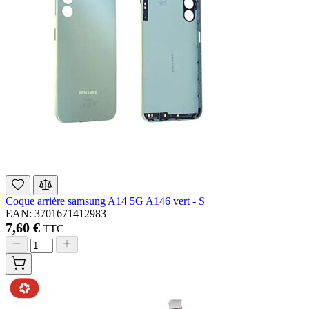
Coque arrière samsung A14 5G A146 vert - S+
EAN: 3701671412983
7,60 €
TTC