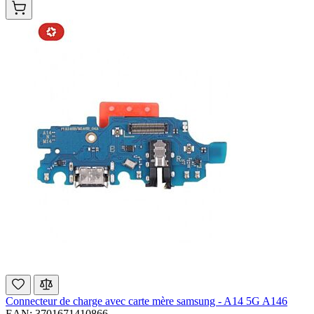
Connecteur de charge avec carte mère samsung - A14 5G A146
EAN: 3701671410866