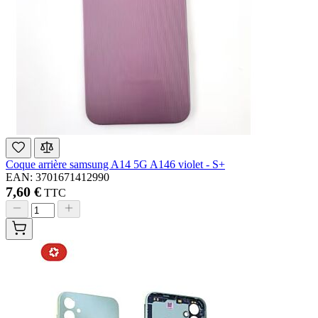
Coque arrière samsung A14 5G A146 violet - S+
EAN: 3701671412990
7,60 €
TTC