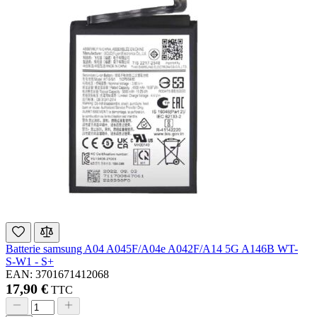
Batterie samsung A04 A045F/A04e A042F/A14 5G A146B WT-
S-W1 - S+
EAN: 3701671412068
17,90 €
TTC