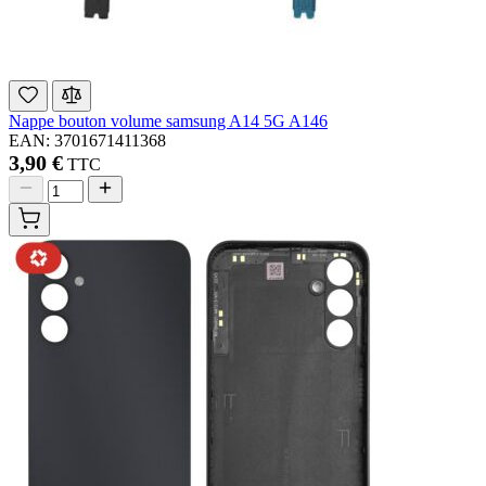
Nappe bouton volume samsung A14 5G A146
EAN: 3701671411368
3,90 €
TTC