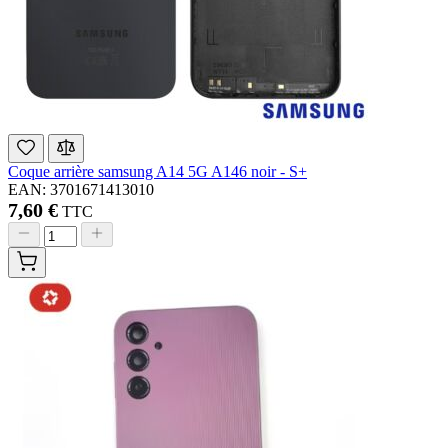
Coque arrière samsung A14 5G A146 noir - S+
EAN: 3701671413010
7,60 €
TTC