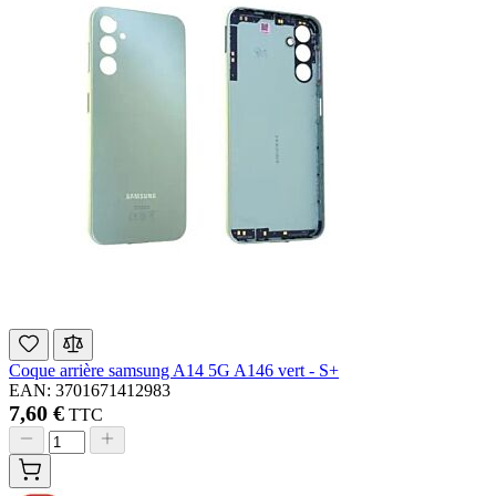
Coque arrière samsung A14 5G A146 vert - S+
EAN: 3701671412983
7,60 €
TTC