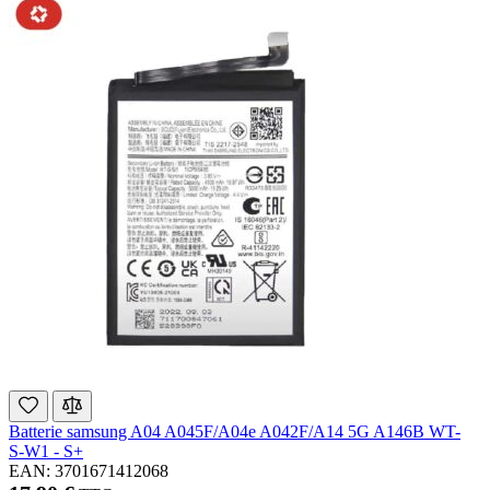
Batterie samsung A04 A045F/A04e A042F/A14 5G A146B WT-
S-W1 - S+
EAN: 3701671412068