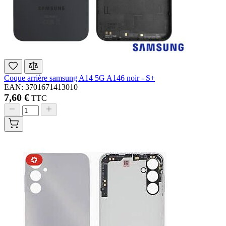
Coque arrière samsung A14 5G A146 noir - S+
EAN: 3701671413010
7,60 €
TTC