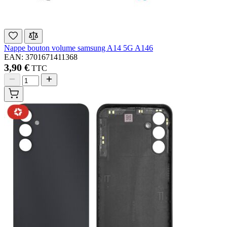
Nappe bouton volume samsung A14 5G A146
EAN: 3701671411368
3,90 €
TTC