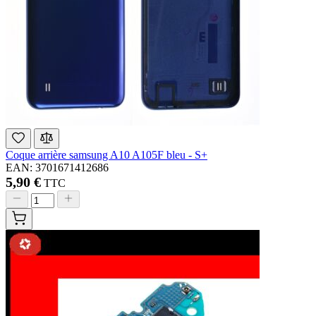
Coque arrière samsung A10 A105F bleu - S+
EAN: 3701671412686
5,90 €
TTC