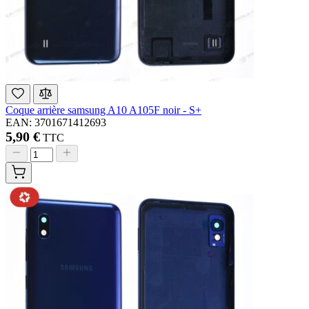
Coque arrière samsung A10 A105F noir - S+
EAN: 3701671412693
5,90 €
TTC