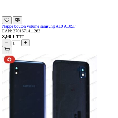
Nappe bouton volume samsung A10 A105F
EAN: 3701671411283
3,90 €
TTC