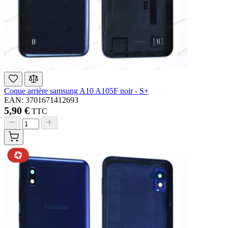
Coque arrière samsung A10 A105F noir - S+
EAN: 3701671412693
5,90 €
TTC