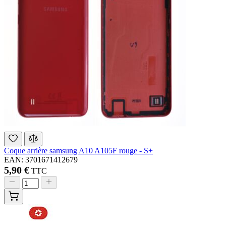
Coque arrière samsung A10 A105F rouge - S+
EAN: 3701671412679
5,90 €
TTC