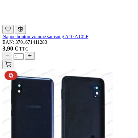
Nappe bouton volume samsung A10 A105F
EAN: 3701671411283
3,90 €
TTC