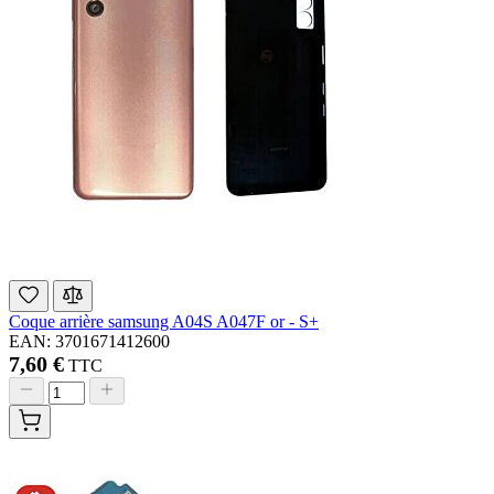
Coque arrière samsung A04S A047F or - S+
EAN: 3701671412600
7,60 €
TTC