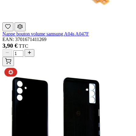
Nappe bouton volume samsung A04s A047F
EAN: 3701671411269
3,90 €
TTC