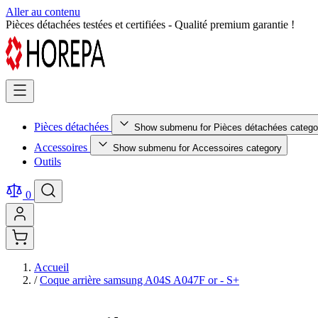
Aller au contenu
Retour facile sous 14 jours - Achetez en toute sérénité !
Pièces détachées
Show submenu for Pièces détachées catego
Accessoires
Show submenu for Accessoires category
Outils
0
Accueil
/
Coque arrière samsung A04S A047F or - S+