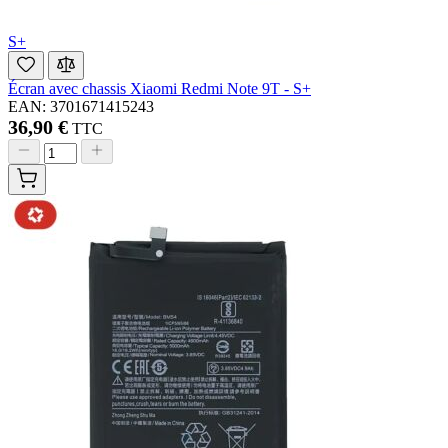
S+
Écran avec chassis Xiaomi Redmi Note 9T - S+
EAN: 3701671415243
36,90 €
TTC