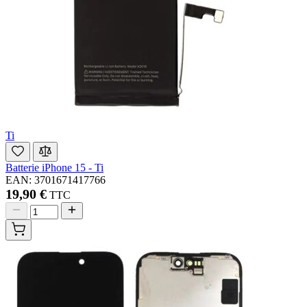
Ti
Batterie iPhone 15 - Ti
EAN: 3701671417766
19,90 €
TTC