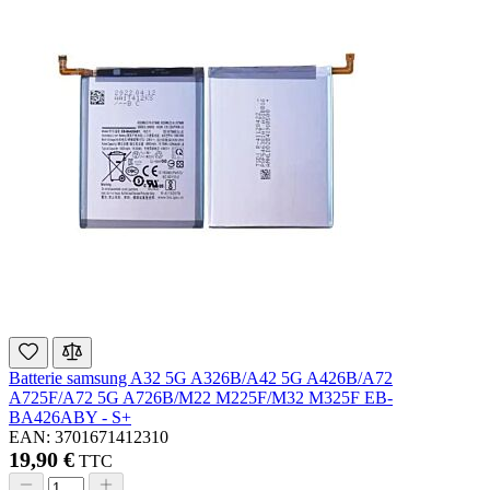
Batterie samsung A32 5G A326B/A42 5G A426B/A72
A725F/A72 5G A726B/M22 M225F/M32 M325F EB-
BA426ABY - S+
EAN: 3701671412310
19,90 €
TTC