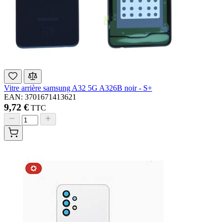
Vitre arrière samsung A32 5G A326B noir - S+
EAN: 3701671413621
9,72 €
TTC