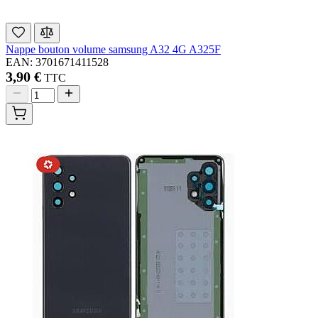
Nappe bouton volume samsung A32 4G A325F
EAN: 3701671411528
3,90 €
TTC