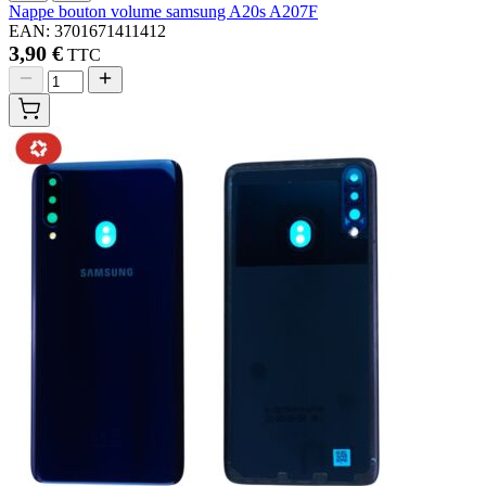
Nappe bouton volume samsung A20s A207F
EAN: 3701671411412
3,90 €
TTC