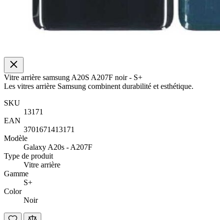
Vitre arrière samsung A20S A207F noir - S+
Les vitres arrière Samsung combinent durabilité et esthétique.
SKU
13171
EAN
3701671413171
Modèle
Galaxy A20s - A207F
Type de produit
Vitre arrière
Gamme
S+
Color
Noir