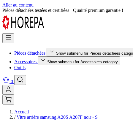
Aller au contenu
Retour facile sous 14 jours - Achetez en toute sérénité !
Pièces détachées
Show submenu for Pièces détachées catego
Accessoires
Show submenu for Accessoires category
Outils
0
Accueil
/
Vitre arrière samsung A20S A207F noir - S+