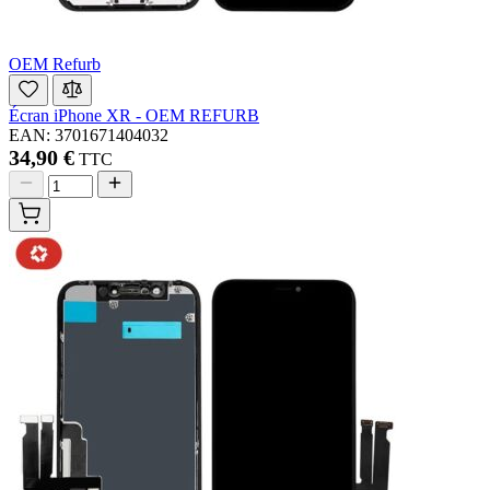
OEM Refurb
Écran iPhone XR - OEM REFURB
EAN: 3701671404032
34,90 €
TTC