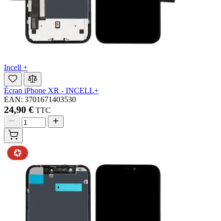
Incell +
Écran iPhone XR - INCELL+
EAN: 3701671403530
24,90 €
TTC