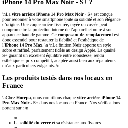
iPhone 14 Pro Max Noir - S+ ?
\nLa
vitre arrière iPhone 14 Pro Max Noir - S+
est conçue
pour redonner à votre smartphone toute sa solidité et son élégance
d’origine. Une coque arrière fissurée, rayée ou cassée peut
compromettre la protection interne de l’appareil et nuire à son
apparence haut de gamme. Ce
composant de remplacement
est
donc essentiel pour restaurer la fiabilité et l’esthétique de
l’
iPhone 14 Pro Max
. \n \nLa finition
Noir
apporte un style
sobre et raffiné, parfaitement fidèle au design Apple. La qualité
S+
garantit un excellent équilibre entre robustesse, rendu
esthétique et prix compétitif, adaptée aussi bien aux réparateurs
qu’aux particuliers exigeants. \n
Les produits testés dans nos locaux en
France
\nChez
Horepa
, nous contrôlons chaque
vitre arrière iPhone 14
Pro Max Noir - S+
dans nos locaux en France. Nos vérifications
portent sur : \n
\n
La
solidité du verre
et sa résistance aux fissures.
\n