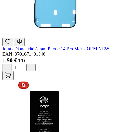
Joint d'étanchéité écran iPhone 14 Pro Max - OEM NEW
EAN: 3701671401840
1,90 €
TTC