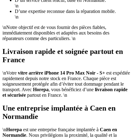
D’un service client réactif, basé en Normandie.
\n
D’une expertise reconnue dans la réparation mobile.
\n
\nNotre objectif est de vous fournir des pièces fiables,
immédiatement disponibles et adaptées aux besoins des
réparateurs comme des particuliers. \n
Livraison rapide et soignée partout en
France
\nVotre
vitre arrière iPhone 14 Pro Max Noir - S+
est expédiée
rapidement depuis notre stock en France. Chaque pièce est
soigneusement protégée afin d’éviter tout dommage pendant le
transport. Avec
Horepa
, vous bénéficiez d’une
livraison rapide
et sécurisée
partout en France. \n
Une entreprise implantée à Caen en
Normandie
\n
Horepa
est une entreprise française implantée à
Caen en
Normandie
. Nous privilégions la proximité, la qualité et la