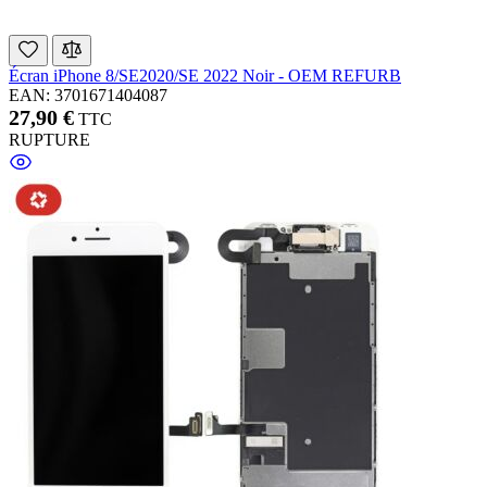
Écran iPhone 8/SE2020/SE 2022 Noir - OEM REFURB
EAN: 3701671404087
27,90 €
TTC
RUPTURE