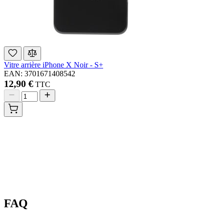
Vitre arrière iPhone X Noir - S+
EAN: 3701671408542
12,90 €
TTC
FAQ