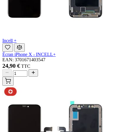
Incell +
Écran iPhone X - INCELL+
EAN: 3701671403547
24,90 €
TTC