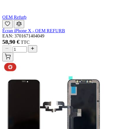
OEM Refurb
Écran iPhone X - OEM REFURB
EAN: 3701671404049
58,90 €
TTC