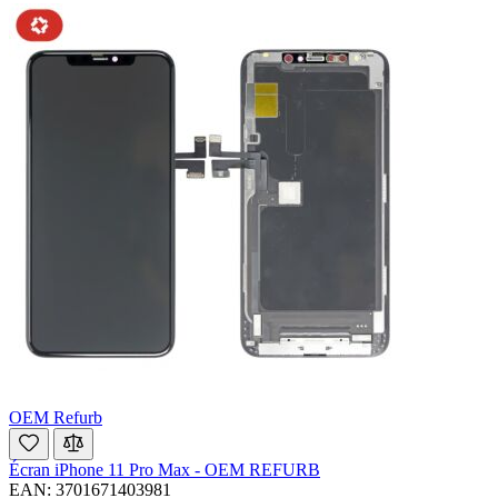
OEM Refurb
Écran iPhone 11 Pro Max - OEM REFURB
EAN: 3701671403981