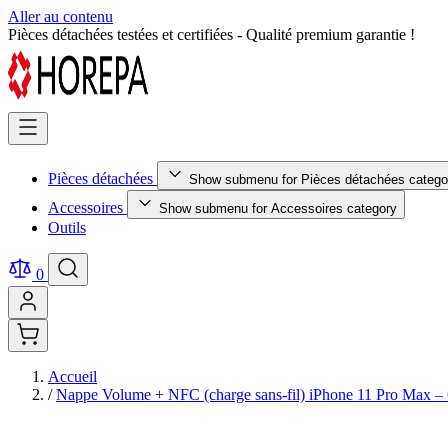
Aller au contenu
Retour facile sous 14 jours - Achetez en toute sérénité !
Pièces détachées
Show submenu for Pièces détachées catego
Accessoires
Show submenu for Accessoires category
Outils
0
Accueil
/
Nappe Volume + NFC (charge sans-fil) iPhone 11 Pro Ma