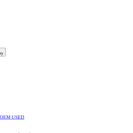
ry
x – OEM USED