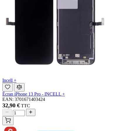
Incell +
Écran iPhone 13 Pro - INCELL +
EAN: 3701671403424
32,90 €
TTC