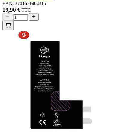
EAN: 3701671404315
19,90 €
TTC