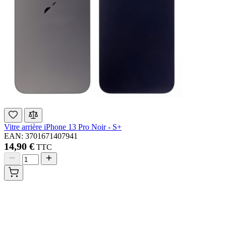
Vitre arrière iPhone 13 Pro Noir - S+
EAN: 3701671407941
14,90 €
TTC