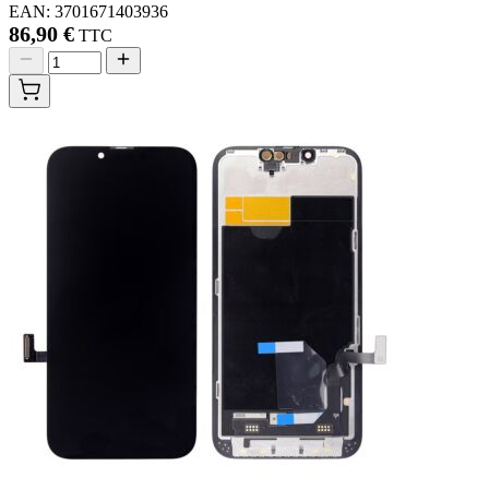
EAN: 3701671403936
86,90 €
TTC