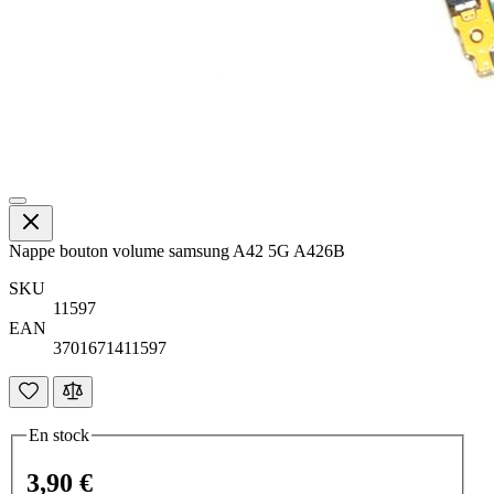
Nappe bouton volume samsung A42 5G A426B
SKU
11597
EAN
3701671411597
En stock
3,90 €