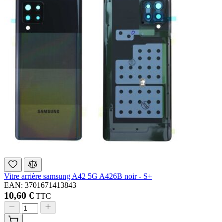
Vitre arrière samsung A42 5G A426B noir - S+
EAN: 3701671413843
10,60 €
TTC