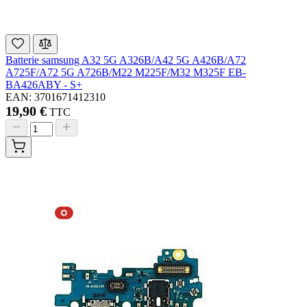
Batterie samsung A32 5G A326B/A42 5G A426B/A72
A725F/A72 5G A726B/M22 M225F/M32 M325F EB-
BA426ABY - S+
EAN: 3701671412310
19,90 €
TTC