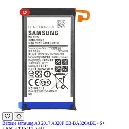
Batterie samsung A3 2017 A320F EB-BA320ABE - S+
EAN: 3701671412341