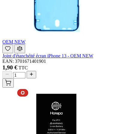
OEM NEW
Joint d'étanchéité écran iPhone 13 - OEM NEW
EAN: 3701671401901
1,90 €
TTC