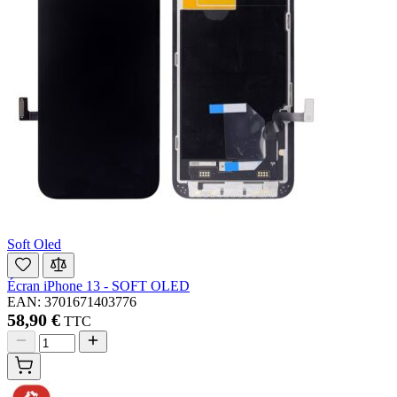
Soft Oled
Écran iPhone 13 - SOFT OLED
EAN: 3701671403776
58,90 €
TTC