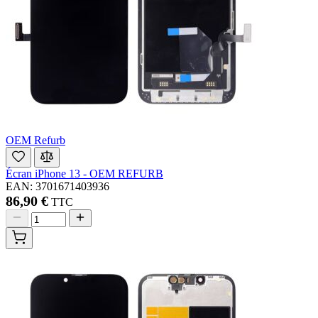
OEM Refurb
Écran iPhone 13 - OEM REFURB
EAN: 3701671403936
86,90 €
TTC