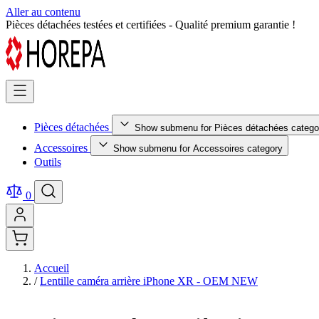
Aller au contenu
Retour facile sous 14 jours - Achetez en toute sérénité !
Pièces détachées
Show submenu for Pièces détachées catego
Accessoires
Show submenu for Accessoires category
Outils
0
Accueil
/
Lentille caméra arrière iPhone XR - OEM NEW