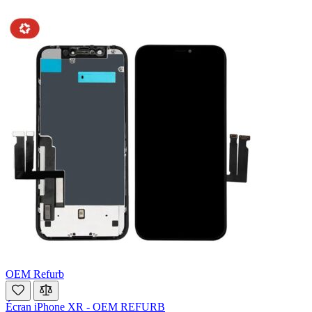
OEM Refurb
Écran iPhone XR - OEM REFURB