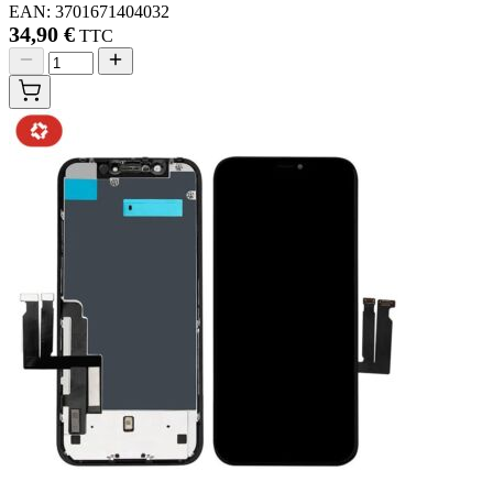
EAN: 3701671404032
34,90 €
TTC