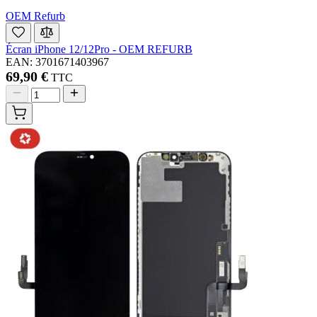
OEM Refurb
Écran iPhone 12/12Pro - OEM REFURB
EAN: 3701671403967
69,90 €
TTC