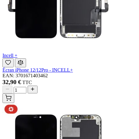
Incell +
Écran iPhone 12/12Pro - INCELL+
EAN: 3701671403462
32,90 €
TTC