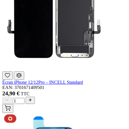
Écran iPhone 12/12Pro – INCELL Standard
EAN: 3701671409501
24,90 €
TTC