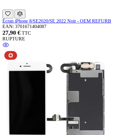
Écran iPhone 8/SE2020/SE 2022 Noir - OEM REFURB
EAN: 3701671404087
27,90 €
TTC
RUPTURE