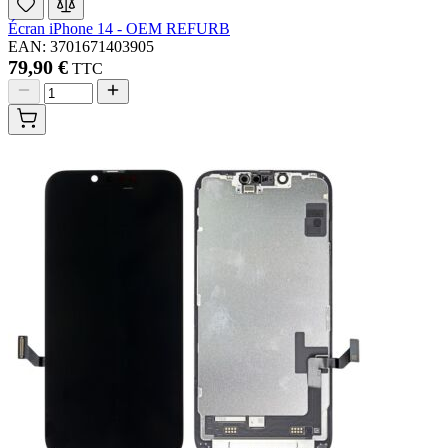
Écran iPhone 14 - OEM REFURB
EAN: 3701671403905
79,90 €
TTC