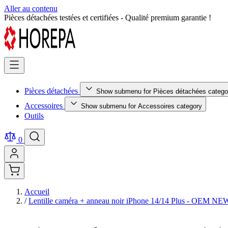
Aller au contenu
Retour facile sous 14 jours - Achetez en toute sérénité !
Pièces détachées
Show submenu for Pièces détachées catego
Accessoires
Show submenu for Accessoires category
Outils
0
Accueil
/
Lentille caméra + anneau noir iPhone 14/14 Plus - OEM NE