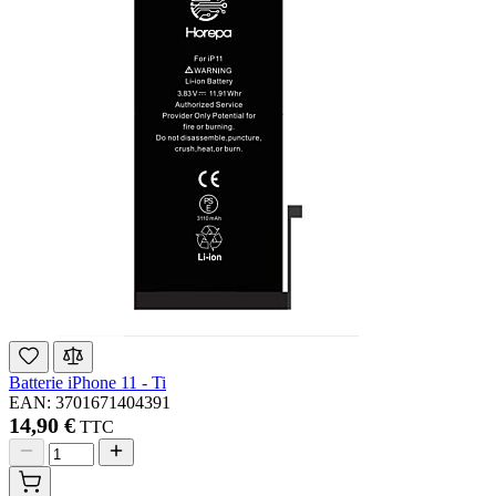
Batterie iPhone 11 - Ti
EAN: 3701671404391
14,90 €
TTC