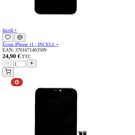
Incell +
Écran iPhone 11 - INCELL +
EAN: 3701671403509
24,90 €
TTC